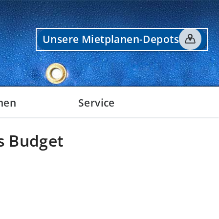
Unsere Mietplanen-Depots
nen
Service
es Budget
eckungen
ngen
n
ionen