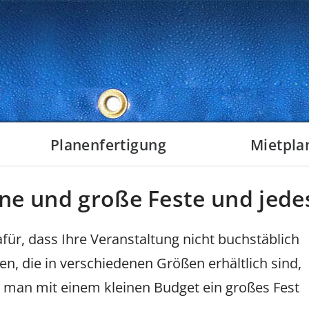
Planenfertigung
Mietpla
Baugewerbe
Bauplanen
eine und große Feste und jed
Industrie
Transportabd
Transporte
Lagerabdecku
für, dass Ihre Veranstaltung nicht buchstäblich
en, die in verschiedenen Größen erhältlich sind,
Privatkunden
Festzeltplane
ie man mit einem kleinen Budget ein großes Fest
Hilfsorganisationen
Hilfsorganisat